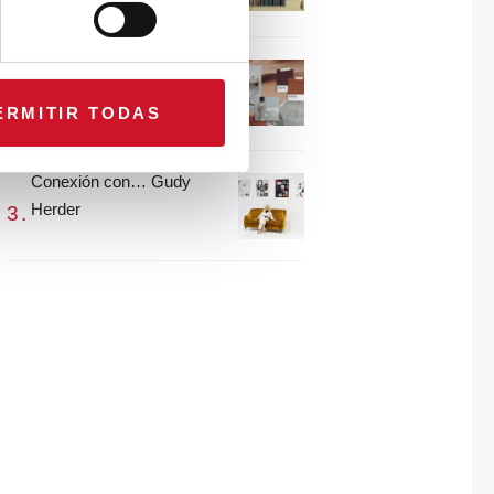
María Guijarro
#ViernesDeInspiración |
Artistas en madera |
ERMITIR TODAS
Eguzkiñe Egaña
Conexión con… Gudy
Herder