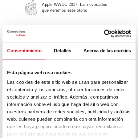
Apple WWDC 2017: las novedades
que veremos este otoño
Un viaje por la arquitectura Bauhaus
Consentimiento
Detalles
Acerca de las cookies
Diseño de muebles sostenible:
reciclable y reciclado
Esta página web usa cookies
Las cookies de este sitio web se usan para personalizar
Conexión con
el contenido y los anuncios, ofrecer funciones de redes
sociales y analizar el tráfico. Además, compartimos
CONEXIÓN CON… David
información sobre el uso que haga del sitio web con
Camba, CEO de Birdmind
nuestros partners de redes sociales, publicidad y análisis
web, quienes pueden combinarla con otra información
que les haya proporcionado o que hayan recopilado a
CONEXIÓN CON… Mogu
partir del uso que haya hecho de sus servicios.