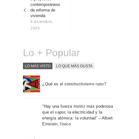
entradas
Sobre Connections
contemporáneos
by Finsa
de reforma de
vivienda
Contacto
8 diciembre,
2025
Lo + Popular
LO MÁS VISTO
LO QUE MÁS GUSTA
¿Qué es el constructivismo ruso?
“Hay una fuerza motriz más poderosa
que el vapor, la electricidad y la
energía atómica: la voluntad” – Albert
Einstein, físico