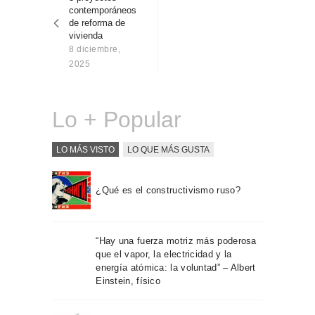
entradas
Sobre Connections
contemporáneos
by Finsa
de reforma de
vivienda
Contacto
8 diciembre,
2025
Lo + Popular
LO MÁS VISTO
LO QUE MÁS GUSTA
¿Qué es el constructivismo ruso?
“Hay una fuerza motriz más poderosa
que el vapor, la electricidad y la
energía atómica: la voluntad” – Albert
Einstein, físico