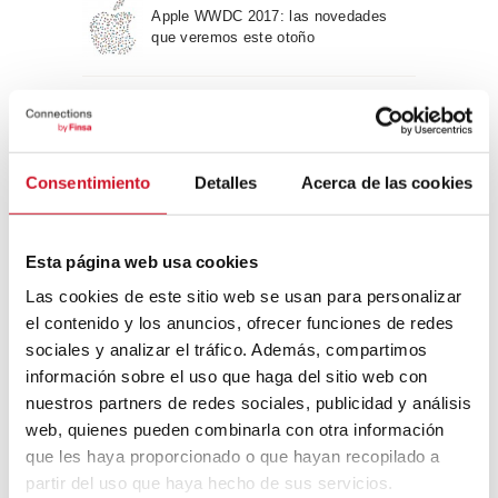
Apple WWDC 2017: las novedades
que veremos este otoño
Un viaje por la arquitectura Bauhaus
Consentimiento
Detalles
Acerca de las cookies
Diseño de muebles sostenible:
reciclable y reciclado
Esta página web usa cookies
Las cookies de este sitio web se usan para personalizar
Conexión con
el contenido y los anuncios, ofrecer funciones de redes
sociales y analizar el tráfico. Además, compartimos
CONEXIÓN CON… David
información sobre el uso que haga del sitio web con
Camba, CEO de Birdmind
nuestros partners de redes sociales, publicidad y análisis
web, quienes pueden combinarla con otra información
que les haya proporcionado o que hayan recopilado a
CONEXIÓN CON… Mogu
partir del uso que haya hecho de sus servicios.