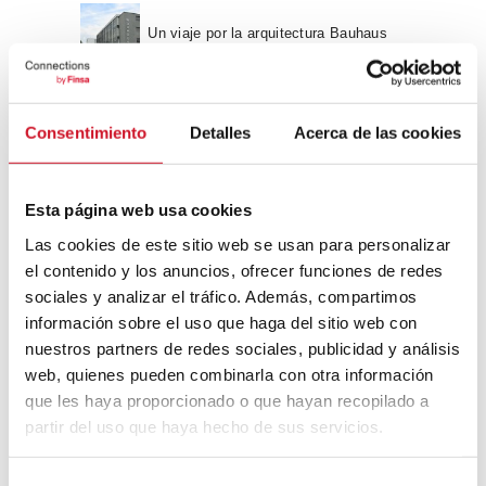
Un viaje por la arquitectura Bauhaus
Diseño de muebles sostenible:
Consentimiento
Detalles
Acerca de las cookies
reciclable y reciclado
Conexión con
Esta página web usa cookies
Las cookies de este sitio web se usan para personalizar
CONEXIÓN CON… David
el contenido y los anuncios, ofrecer funciones de redes
Camba, CEO de Birdmind
sociales y analizar el tráfico. Además, compartimos
información sobre el uso que haga del sitio web con
nuestros partners de redes sociales, publicidad y análisis
CONEXIÓN CON… Mogu
web, quienes pueden combinarla con otra información
que les haya proporcionado o que hayan recopilado a
partir del uso que haya hecho de sus servicios.
Colaboraciones
S