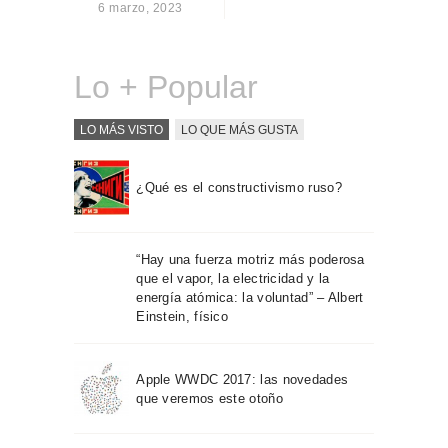
6 marzo, 2023
Sobre Connections
by Finsa
Contacto
Lo + Popular
LO MÁS VISTO
LO QUE MÁS GUSTA
¿Qué es el constructivismo ruso?
“Hay una fuerza motriz más poderosa
que el vapor, la electricidad y la
energía atómica: la voluntad” – Albert
Einstein, físico
Apple WWDC 2017: las novedades
que veremos este otoño