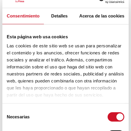
Consentimiento
Detalles
Acerca de las cookies
Mouvement FIRE : 4 conseils pour
prendre la retraite avant d’avoir 50 ans
Esta página web usa cookies
Cinq exemples d’entreprises qui
Las cookies de este sitio web se usan para personalizar
utilisent le big data pour mieux vous
el contenido y los anuncios, ofrecer funciones de redes
connaître
sociales y analizar el tráfico. Además, compartimos
información sobre el uso que haga del sitio web con
Connexions avec
nuestros partners de redes sociales, publicidad y análisis
web, quienes pueden combinarla con otra información
CONNEXION AVEC… David
que les haya proporcionado o que hayan recopilado a
Camba, PDG de Birdmind
partir del uso que haya hecho de sus servicios.
S
CONNEXION AVEC… Mogu
Necesarias
e
l