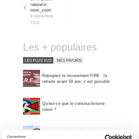
l’article
Qui sommes-nous
natural-rr-
room_zoom
Contact
8 septembre
2022
Les + populaires
LES PLUS VUS
MES FAVORIS
Rejoignez le mouvement FIRE : la
retraite avant 50 ans, c’est possible
Qu’est-ce que le constructivisme
russe ?
Un voyage à travers l’architecture
Bauhaus