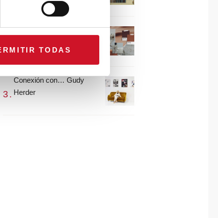
María Guijarro
#ViernesDeInspiración |
Artistas en madera |
ERMITIR TODAS
Eguzkiñe Egaña
Conexión con… Gudy
Herder