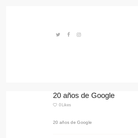
Tendenci
as
Eventos
Espacios
---ENLACES---
Materiale
s
Tecnologi
20 años de Google
a
0
Likes
Conexión
20 años de Google
con