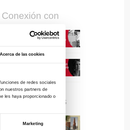
Conexión con
CONEXIÓN CON… David
Camba, CEO de Birdmind
Acerca de las cookies
CONEXIÓN CON… Mogu
 funciones de redes sociales
con nuestros partners de
ue les haya proporcionado o
Colaboraciones
#ViernesDeInspiración |
Marketing
Artistas en madera | José