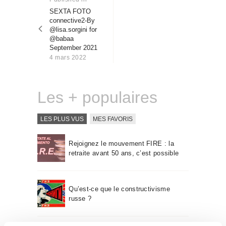
Qui sommes-nous
post:
SEXTA FOTO
l’article
connective2-By
Contact
@lisa.sorgini for
@babaa
September 2021
4 mars 2022
Les + populaires
LES PLUS VUS
MES FAVORIS
Rejoignez le mouvement FIRE : la
retraite avant 50 ans, c’est possible
Qu’est-ce que le constructivisme
russe ?