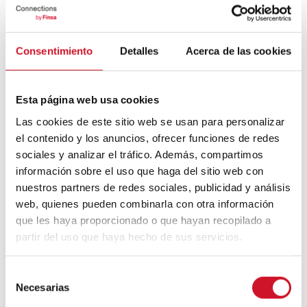
Un voyage à travers l’architecture
Bauhaus
Consentimiento
Detalles
Acerca de las cookies
Mouvement FIRE : 4 conseils pour
prendre la retraite avant d’avoir 50 ans
Esta página web usa cookies
Las cookies de este sitio web se usan para personalizar
Cinq exemples d’entreprises qui
el contenido y los anuncios, ofrecer funciones de redes
utilisent le big data pour mieux vous
sociales y analizar el tráfico. Además, compartimos
connaître
información sobre el uso que haga del sitio web con
nuestros partners de redes sociales, publicidad y análisis
Connexions avec
web, quienes pueden combinarla con otra información
que les haya proporcionado o que hayan recopilado a
CONNEXION AVEC… David
partir del uso que haya hecho de sus servicios.
Camba, PDG de Birdmind
S
Necesarias
e
CONNEXION AVEC… Mogu
l