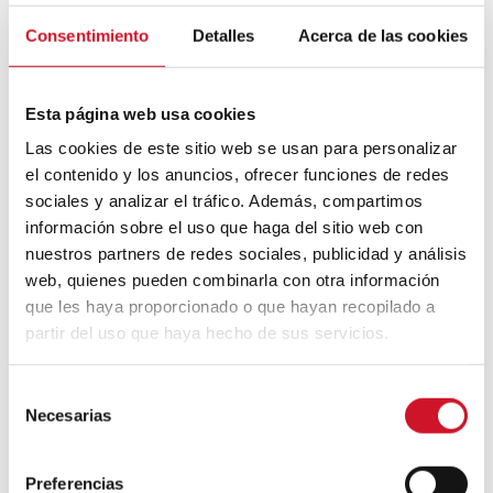
Mouvement FIRE : 4 conseils pour
Consentimiento
Detalles
Acerca de las cookies
prendre la retraite avant d’avoir 50 ans
Esta página web usa cookies
Cinq exemples d’entreprises qui
utilisent le big data pour mieux vous
Las cookies de este sitio web se usan para personalizar
connaître
el contenido y los anuncios, ofrecer funciones de redes
sociales y analizar el tráfico. Además, compartimos
Connexions avec
información sobre el uso que haga del sitio web con
nuestros partners de redes sociales, publicidad y análisis
CONNEXION AVEC… David
web, quienes pueden combinarla con otra información
Camba, PDG de Birdmind
que les haya proporcionado o que hayan recopilado a
partir del uso que haya hecho de sus servicios.
CONNEXION AVEC… Mogu
S
Necesarias
e
l
e
Collaborations
Preferencias