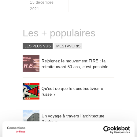
15 décembre
Qui sommes-nous
2021
Contact
Les + populaires
LES PLUS VUS
MES FAVORIS
Rejoignez le mouvement FIRE : la
retraite avant 50 ans, c’est possible
Qu’est-ce que le constructivisme
russe ?
Un voyage à travers l’architecture
Bauhaus