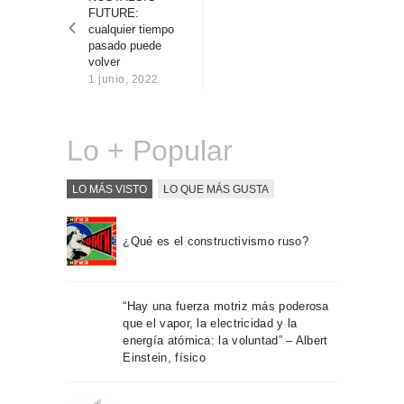
entradas
Sobre Connections
FUTURE:
by Finsa
cualquier tiempo
pasado puede
Contacto
volver
1 junio, 2022
Lo + Popular
LO MÁS VISTO
LO QUE MÁS GUSTA
¿Qué es el constructivismo ruso?
“Hay una fuerza motriz más poderosa
que el vapor, la electricidad y la
energía atómica: la voluntad” – Albert
Einstein, físico