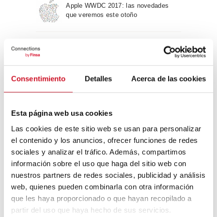
Apple WWDC 2017: las novedades
que veremos este otoño
Un viaje por la arquitectura Bauhaus
Consentimiento
Detalles
Acerca de las cookies
Diseño de muebles sostenible:
reciclable y reciclado
Esta página web usa cookies
Las cookies de este sitio web se usan para personalizar
Conexión con
el contenido y los anuncios, ofrecer funciones de redes
sociales y analizar el tráfico. Además, compartimos
CONEXIÓN CON… David
información sobre el uso que haga del sitio web con
Camba, CEO de Birdmind
nuestros partners de redes sociales, publicidad y análisis
web, quienes pueden combinarla con otra información
que les haya proporcionado o que hayan recopilado a
CONEXIÓN CON… Mogu
partir del uso que haya hecho de sus servicios.