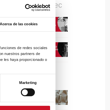
Connexions avec
CONNEXION AVEC…
Acerca de las cookies
David Camba, PDG de
Birdmind
CONNEXION AVEC…
 funciones de redes sociales
Mogu
con nuestros partners de
ue les haya proporcionado o
Collaborations
Marketing
Puisez l’inspiration dans
les reliefs