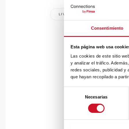
Consentimiento
Esta página web usa cookie
Las cookies de este sitio we
y analizar el tráfico. Ademá
redes sociales, publicidad y
que hayan recopilado a parti
S
Necesarias
e
l
e
c
c