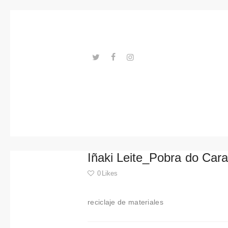
Tendance
s
Événeme
nts
---ENLACES---
Espaces
Matériels
Technolo
Iñaki Leite_Pobra do Ca
gie
0
Likes
Connexio
reciclaje de materiales
n avec