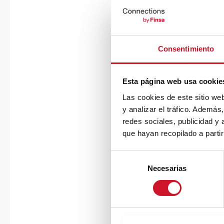
Consentimiento
Esta página web usa cookie
Las cookies de este sitio we
y analizar el tráfico. Ademá
redes sociales, publicidad y
que hayan recopilado a parti
S
Necesarias
e
l
e
c
c