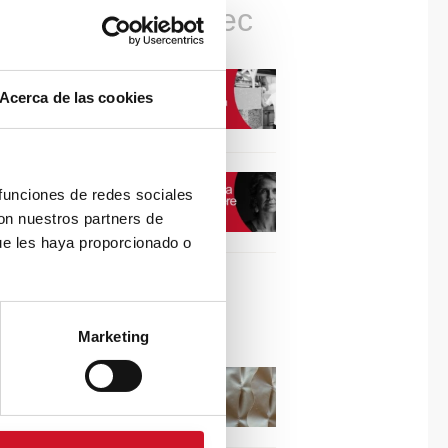
Connexions avec
CONNEXION AVEC…
Acerca de las cookies
David Camba, PDG de
Birdmind
CONNEXION AVEC…
 funciones de redes sociales
Mogu
con nuestros partners de
ue les haya proporcionado o
Collaborations
Marketing
Puisez l’inspiration dans
les reliefs