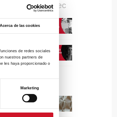
Connexions avec
CONNEXION AVEC…
Acerca de las cookies
David Camba, PDG de
Birdmind
CONNEXION AVEC…
 funciones de redes sociales
Mogu
con nuestros partners de
ue les haya proporcionado o
Collaborations
Marketing
Puisez l’inspiration dans
les reliefs