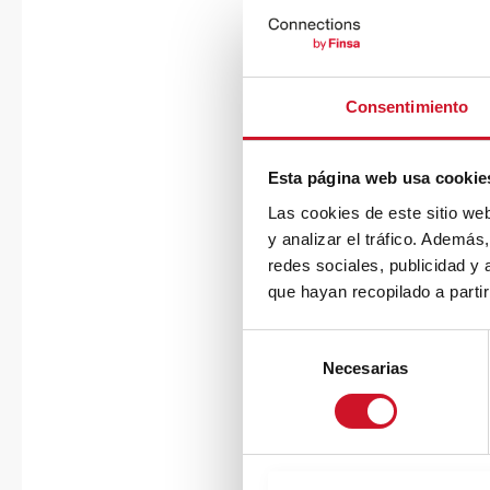
Consentimiento
Esta página web usa cookie
Las cookies de este sitio we
y analizar el tráfico. Ademá
redes sociales, publicidad y
que hayan recopilado a parti
S
Necesarias
e
l
e
c
c