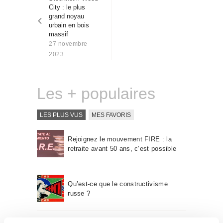
l’article
Qui sommes-nous
City : le plus
grand noyau
Contact
urbain en bois
massif
27 novembre
2023
Les + populaires
LES PLUS VUS
MES FAVORIS
Rejoignez le mouvement FIRE : la
retraite avant 50 ans, c’est possible
Qu’est-ce que le constructivisme
russe ?