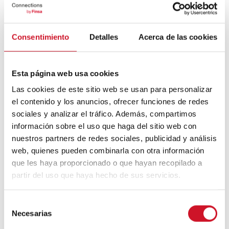
Un voyage à travers l’architecture
Bauhaus
Consentimiento
Detalles
Acerca de las cookies
Mouvement FIRE : 4 conseils pour
prendre la retraite avant d’avoir 50 ans
Esta página web usa cookies
Las cookies de este sitio web se usan para personalizar
Cinq exemples d’entreprises qui
el contenido y los anuncios, ofrecer funciones de redes
utilisent le big data pour mieux vous
connaître
sociales y analizar el tráfico. Además, compartimos
información sobre el uso que haga del sitio web con
Connexions avec
nuestros partners de redes sociales, publicidad y análisis
web, quienes pueden combinarla con otra información
que les haya proporcionado o que hayan recopilado a
CONNEXION AVEC… David
Camba, PDG de Birdmind
partir del uso que haya hecho de sus servicios.
S
Necesarias
CONNEXION AVEC… Mogu
e
l