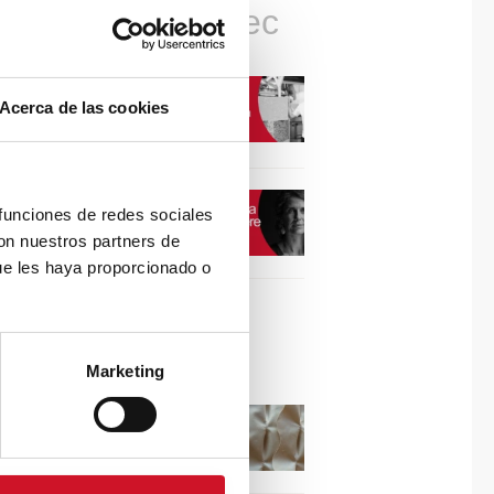
Connexions avec
CONNEXION AVEC…
Acerca de las cookies
David Camba, PDG de
Birdmind
CONNEXION AVEC…
 funciones de redes sociales
Mogu
con nuestros partners de
ue les haya proporcionado o
Collaborations
Marketing
Puisez l’inspiration dans
les reliefs