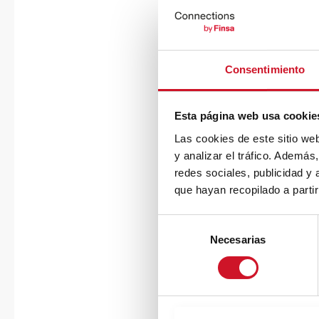
Consentimiento
Esta página web usa cookie
Las cookies de este sitio we
y analizar el tráfico. Ademá
redes sociales, publicidad y
que hayan recopilado a parti
S
Necesarias
e
l
e
c
c