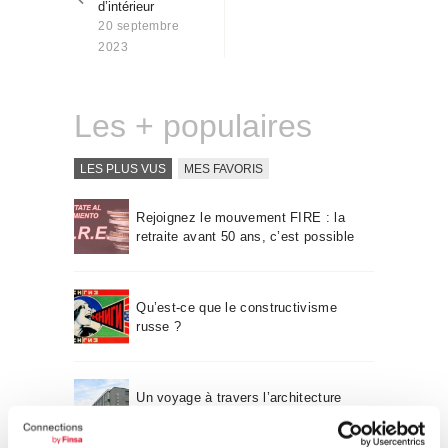
d’intérieur
Qui sommes-nous
20 septembre
Contact
2023
Les + populaires
LES PLUS VUS
MES FAVORIS
Rejoignez le mouvement FIRE : la
retraite avant 50 ans, c’est possible
Qu’est-ce que le constructivisme
russe ?
Un voyage à travers l’architecture
Bauhaus