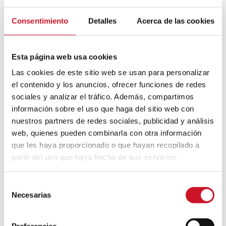
Mouvement FIRE : 4 conseils pour
Consentimiento
Detalles
Acerca de las cookies
prendre la retraite avant d’avoir 50 ans
Esta página web usa cookies
Cinq exemples d’entreprises qui
utilisent le big data pour mieux vous
Las cookies de este sitio web se usan para personalizar
connaître
el contenido y los anuncios, ofrecer funciones de redes
sociales y analizar el tráfico. Además, compartimos
Connexions avec
información sobre el uso que haga del sitio web con
nuestros partners de redes sociales, publicidad y análisis
CONNEXION AVEC… David
web, quienes pueden combinarla con otra información
Camba, PDG de Birdmind
que les haya proporcionado o que hayan recopilado a
partir del uso que haya hecho de sus servicios.
CONNEXION AVEC… Mogu
S
Necesarias
e
l
e
Preferencias