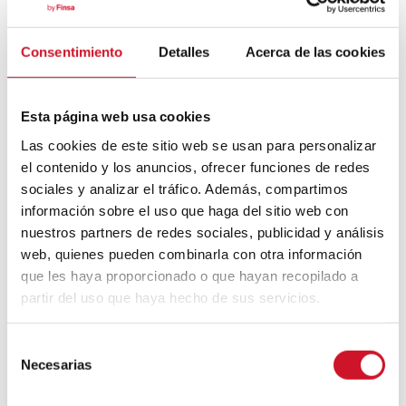
Bauhaus
Consentimiento
Detalles
Acerca de las cookies
Mouvement FIRE : 4 conseils pour
prendre la retraite avant d’avoir 50 ans
Esta página web usa cookies
Cinq exemples d’entreprises qui
Las cookies de este sitio web se usan para personalizar
utilisent le big data pour mieux vous
el contenido y los anuncios, ofrecer funciones de redes
connaître
sociales y analizar el tráfico. Además, compartimos
información sobre el uso que haga del sitio web con
Connexions avec
nuestros partners de redes sociales, publicidad y análisis
web, quienes pueden combinarla con otra información
CONNEXION AVEC… David
que les haya proporcionado o que hayan recopilado a
Camba, PDG de Birdmind
partir del uso que haya hecho de sus servicios.
S
CONNEXION AVEC… Mogu
Necesarias
e
l