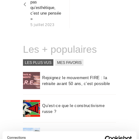
pas
Qui sommes-nous
qu’esthétique,
Contact
c’est une pensée
»
5 juillet 2023
Les + populaires
LES PLUS VUS
MES FAVORIS
Rejoignez le mouvement FIRE : la
retraite avant 50 ans, c’est possible
Qu’est-ce que le constructivisme
russe ?
Un voyage à travers l’architecture