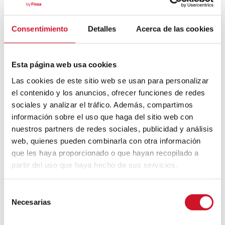
Bauhaus
Consentimiento
Detalles
Acerca de las cookies
Mouvement FIRE : 4 conseils pour
prendre la retraite avant d’avoir 50 ans
Esta página web usa cookies
Cinq exemples d’entreprises qui
Las cookies de este sitio web se usan para personalizar
utilisent le big data pour mieux vous
el contenido y los anuncios, ofrecer funciones de redes
connaître
sociales y analizar el tráfico. Además, compartimos
información sobre el uso que haga del sitio web con
Connexions avec
nuestros partners de redes sociales, publicidad y análisis
web, quienes pueden combinarla con otra información
CONNEXION AVEC… David
que les haya proporcionado o que hayan recopilado a
Camba, PDG de Birdmind
partir del uso que haya hecho de sus servicios.
S
CONNEXION AVEC… Mogu
Necesarias
e
l