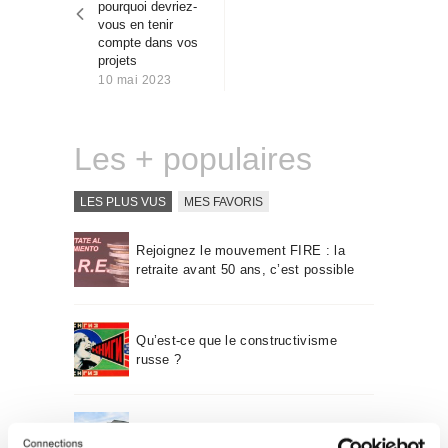
pourquoi devriez-
Qui sommes-nous
vous en tenir
Contact
compte dans vos
projets
10 mai 2023
Les + populaires
LES PLUS VUS
MES FAVORIS
Rejoignez le mouvement FIRE : la
retraite avant 50 ans, c’est possible
Qu’est-ce que le constructivisme
russe ?
Un voyage à travers l’architecture