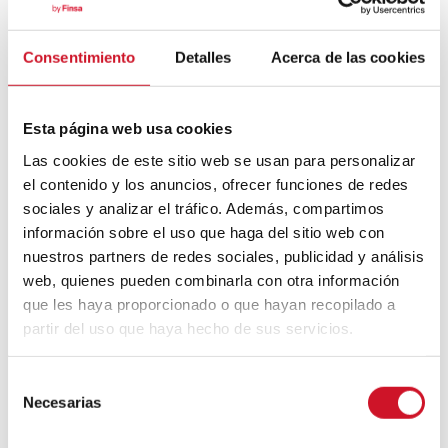
Bauhaus
Consentimiento
Detalles
Acerca de las cookies
Mouvement FIRE : 4 conseils pour
prendre la retraite avant d’avoir 50 ans
Esta página web usa cookies
Cinq exemples d’entreprises qui
Las cookies de este sitio web se usan para personalizar
utilisent le big data pour mieux vous
el contenido y los anuncios, ofrecer funciones de redes
connaître
sociales y analizar el tráfico. Además, compartimos
información sobre el uso que haga del sitio web con
Connexions avec
nuestros partners de redes sociales, publicidad y análisis
web, quienes pueden combinarla con otra información
CONNEXION AVEC… David
que les haya proporcionado o que hayan recopilado a
Camba, PDG de Birdmind
partir del uso que haya hecho de sus servicios.
S
CONNEXION AVEC… Mogu
Necesarias
e
l