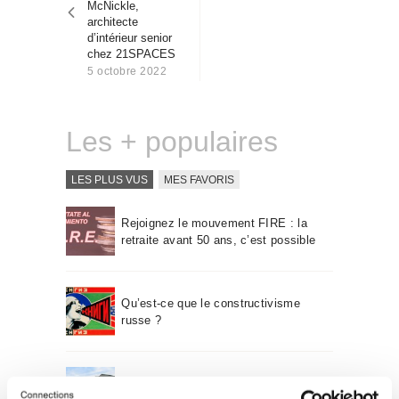
McNickle,
Qui sommes-nous
architecte
Contact
d’intérieur senior
chez 21SPACES
5 octobre 2022
Les + populaires
LES PLUS VUS
MES FAVORIS
Rejoignez le mouvement FIRE : la
retraite avant 50 ans, c’est possible
Qu’est-ce que le constructivisme
russe ?
Un voyage à travers l’architecture