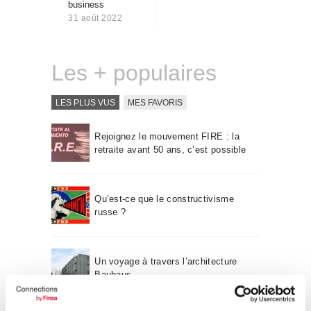
business
Qui sommes-nous
31 août 2022
Contact
Les + populaires
LES PLUS VUS
MES FAVORIS
Rejoignez le mouvement FIRE : la
retraite avant 50 ans, c’est possible
Qu’est-ce que le constructivisme
russe ?
Un voyage à travers l’architecture
Bauhaus