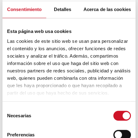
Mouvement FIRE : 4 conseils pour
Consentimiento
Detalles
Acerca de las cookies
prendre la retraite avant d’avoir 50 ans
Cinq exemples d’entreprises qui
Esta página web usa cookies
utilisent le big data pour mieux vous
Las cookies de este sitio web se usan para personalizar
connaître
el contenido y los anuncios, ofrecer funciones de redes
sociales y analizar el tráfico. Además, compartimos
Connexions avec
información sobre el uso que haga del sitio web con
nuestros partners de redes sociales, publicidad y análisis
CONNEXION AVEC… David
web, quienes pueden combinarla con otra información
Camba, PDG de Birdmind
que les haya proporcionado o que hayan recopilado a
partir del uso que haya hecho de sus servicios.
CONNEXION AVEC… Mogu
S
Necesarias
e
l
e
Collaborations
Preferencias