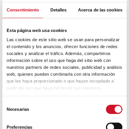
Mouvement FIRE : 4 conseils pour
Consentimiento
Detalles
Acerca de las cookies
prendre la retraite avant d’avoir 50 ans
Esta página web usa cookies
Cinq exemples d’entreprises qui
utilisent le big data pour mieux vous
Las cookies de este sitio web se usan para personalizar
connaître
el contenido y los anuncios, ofrecer funciones de redes
sociales y analizar el tráfico. Además, compartimos
Connexions avec
información sobre el uso que haga del sitio web con
nuestros partners de redes sociales, publicidad y análisis
CONNEXION AVEC… David
web, quienes pueden combinarla con otra información
Camba, PDG de Birdmind
que les haya proporcionado o que hayan recopilado a
partir del uso que haya hecho de sus servicios.
CONNEXION AVEC… Mogu
S
Necesarias
e
l
e
Preferencias