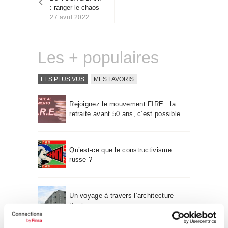
l’article
Qui sommes-nous
: ranger le chaos
27 avril 2022
Contact
Les + populaires
LES PLUS VUS
MES FAVORIS
Rejoignez le mouvement FIRE : la
retraite avant 50 ans, c’est possible
Qu’est-ce que le constructivisme
russe ?
Un voyage à travers l’architecture
Bauhaus