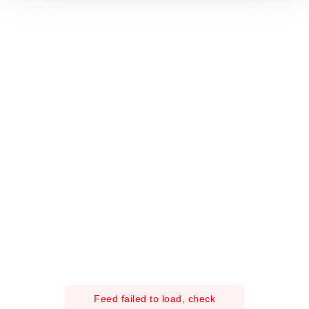
t
o
Feed failed to load, check