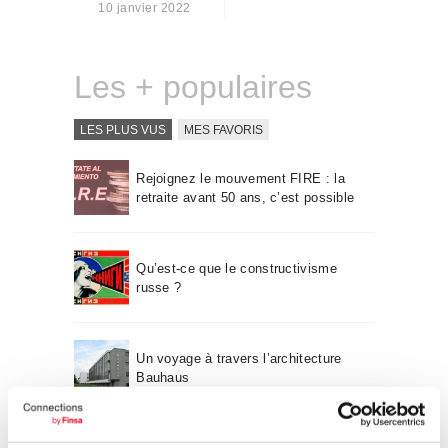
10 janvier 2022
Qui sommes-nous
Contact
Les + populaires
LES PLUS VUS
MES FAVORIS
Rejoignez le mouvement FIRE : la
retraite avant 50 ans, c’est possible
Qu’est-ce que le constructivisme
russe ?
Un voyage à travers l’architecture
Bauhaus