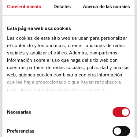
Mouvement FIRE : 4 conseils pour
prendre la retraite avant d’avoir 50 ans
Consentimiento
Detalles
Acerca de las cookies
Cinq exemples d’entreprises qui
Esta página web usa cookies
utilisent le big data pour mieux vous
connaître
Las cookies de este sitio web se usan para personalizar
el contenido y los anuncios, ofrecer funciones de redes
Connexions avec
sociales y analizar el tráfico. Además, compartimos
información sobre el uso que haga del sitio web con
CONNEXION AVEC… David
nuestros partners de redes sociales, publicidad y análisis
Camba, PDG de Birdmind
web, quienes pueden combinarla con otra información
que les haya proporcionado o que hayan recopilado a
partir del uso que haya hecho de sus servicios.
CONNEXION AVEC… Mogu
S
Necesarias
e
l
Collaborations
e
Preferencias
c