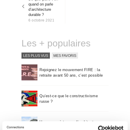
l’article
Qui sommes-nous
quand on parle
d’architecture
Contact
durable ?
6 octobre 2021
Les + populaires
LES PLUS VUS
MES FAVORIS
Rejoignez le mouvement FIRE : la
retraite avant 50 ans, c’est possible
Qu’est-ce que le constructivisme
russe ?
Un voyage à travers l’architecture
Bauhaus