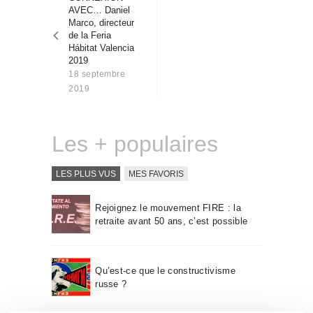
l’article
Qui sommes-nous
AVEC… Daniel
Marco, directeur
Contact
de la Feria
Hábitat Valencia
2019
18 septembre
2019
Les + populaires
LES PLUS VUS
MES FAVORIS
Rejoignez le mouvement FIRE : la
retraite avant 50 ans, c’est possible
Qu’est-ce que le constructivisme
russe ?