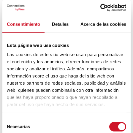
Un voyage à travers l’architecture
Bauhaus
Consentimiento
Detalles
Acerca de las cookies
Mouvement FIRE : 4 conseils pour
prendre la retraite avant d’avoir 50 ans
Esta página web usa cookies
Las cookies de este sitio web se usan para personalizar
Cinq exemples d’entreprises qui
el contenido y los anuncios, ofrecer funciones de redes
utilisent le big data pour mieux vous
sociales y analizar el tráfico. Además, compartimos
connaître
información sobre el uso que haga del sitio web con
nuestros partners de redes sociales, publicidad y análisis
Connexions avec
web, quienes pueden combinarla con otra información
que les haya proporcionado o que hayan recopilado a
CONNEXION AVEC… David
partir del uso que haya hecho de sus servicios.
Camba, PDG de Birdmind
S
Necesarias
e
CONNEXION AVEC… Mogu