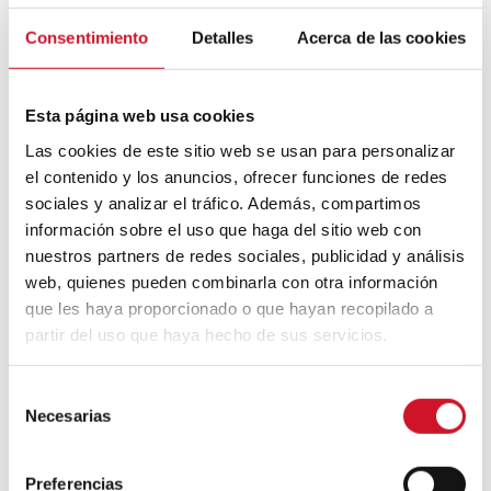
Mouvement FIRE : 4 conseils pour
Consentimiento
Detalles
Acerca de las cookies
prendre la retraite avant d’avoir 50 ans
Esta página web usa cookies
Cinq exemples d’entreprises qui
utilisent le big data pour mieux vous
Las cookies de este sitio web se usan para personalizar
connaître
el contenido y los anuncios, ofrecer funciones de redes
sociales y analizar el tráfico. Además, compartimos
Connexions avec
información sobre el uso que haga del sitio web con
nuestros partners de redes sociales, publicidad y análisis
CONNEXION AVEC… David
web, quienes pueden combinarla con otra información
Camba, PDG de Birdmind
que les haya proporcionado o que hayan recopilado a
partir del uso que haya hecho de sus servicios.
CONNEXION AVEC… Mogu
S
Necesarias
e
l
e
Preferencias