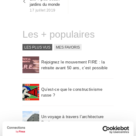
l’article
Qui sommes-nous
jardins du monde
17 juillet 2019
Contact
Les + populaires
LES PLUS VUS
MES FAVORIS
Rejoignez le mouvement FIRE : la
retraite avant 50 ans, c’est possible
Qu’est-ce que le constructivisme
russe ?
Un voyage à travers l’architecture
Bauhaus