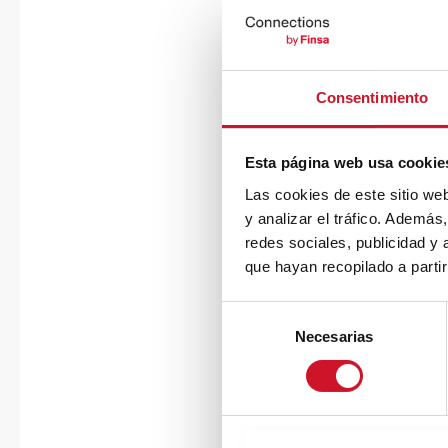
Consentimiento
Esta página web usa cookie
Las cookies de este sitio we
y analizar el tráfico. Ademá
redes sociales, publicidad y
que hayan recopilado a parti
S
Necesarias
e
l
e
c
c