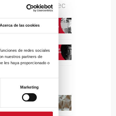
Connexions avec
CONNEXION AVEC…
Acerca de las cookies
David Camba, PDG de
Birdmind
CONNEXION AVEC…
 funciones de redes sociales
Mogu
con nuestros partners de
ue les haya proporcionado o
Collaborations
Marketing
Puisez l’inspiration dans
les reliefs