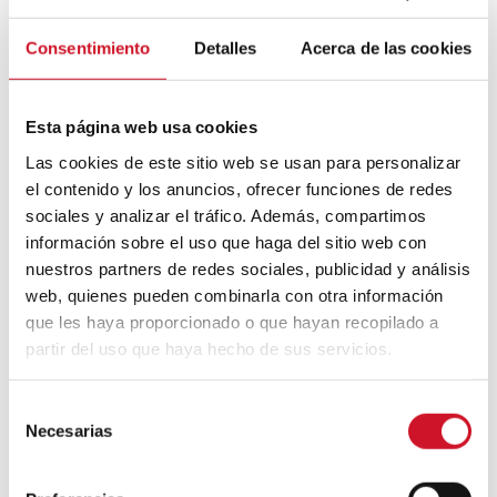
Consentimiento
Detalles
Acerca de las cookies
Mouvement FIRE : 4 conseils pour
prendre la retraite avant d’avoir 50 ans
Esta página web usa cookies
Cinq exemples d’entreprises qui
utilisent le big data pour mieux vous
Las cookies de este sitio web se usan para personalizar
connaître
el contenido y los anuncios, ofrecer funciones de redes
sociales y analizar el tráfico. Además, compartimos
Connexions avec
información sobre el uso que haga del sitio web con
nuestros partners de redes sociales, publicidad y análisis
CONNEXION AVEC… David
web, quienes pueden combinarla con otra información
Camba, PDG de Birdmind
que les haya proporcionado o que hayan recopilado a
partir del uso que haya hecho de sus servicios.
CONNEXION AVEC… Mogu
S
Necesarias
e
l
e