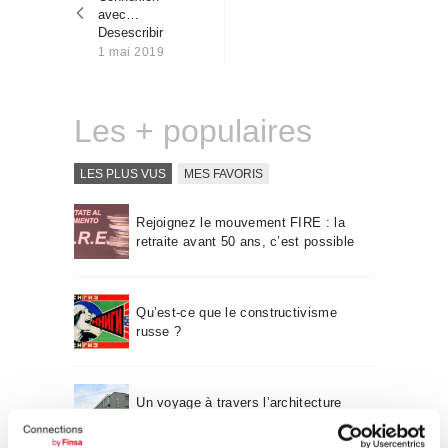
l’article
Qui sommes-nous
avec…
Desescribir
Contact
1 mai 2019
Les + populaires
LES PLUS VUS
MES FAVORIS
Rejoignez le mouvement FIRE : la
retraite avant 50 ans, c’est possible
Qu’est-ce que le constructivisme
russe ?
Un voyage à travers l’architecture
Bauhaus