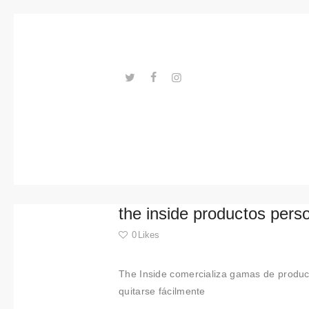
Tendance
s
Événeme
nts
---ENLACES---
Espaces
Matériels
Technolo
the inside productos pers
gie
0
Likes
Connexio
The Inside comercializa gamas de produc
n avec
quitarse fácilmente