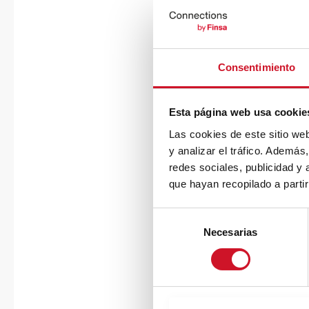
Consentimiento
Esta página web usa cookie
Las cookies de este sitio we
y analizar el tráfico. Ademá
redes sociales, publicidad y
que hayan recopilado a parti
S
Necesarias
e
l
e
c
c