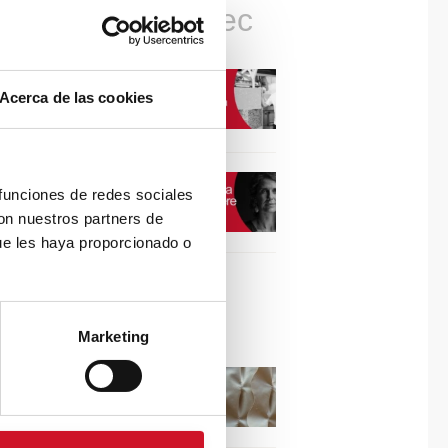
Connexions avec
CONNEXION AVEC…
Acerca de las cookies
David Camba, PDG de
Birdmind
CONNEXION AVEC…
 funciones de redes sociales
Mogu
con nuestros partners de
ue les haya proporcionado o
Collaborations
Marketing
Puisez l’inspiration dans
les reliefs