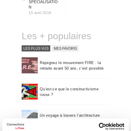
SPÉCIALISATIO
Qui sommes-nous
N
Contact
15 avril 2019
Les + populaires
LES PLUS VUS
MES FAVORIS
Rejoignez le mouvement FIRE : la
retraite avant 50 ans, c’est possible
Qu’est-ce que le constructivisme
russe ?
Un voyage à travers l’architecture
Bauhaus