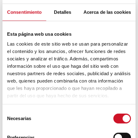
Mouvement FIRE : 4 conseils pour
Consentimiento
Detalles
Acerca de las cookies
prendre la retraite avant d’avoir 50 ans
Esta página web usa cookies
Cinq exemples d’entreprises qui
utilisent le big data pour mieux vous
Las cookies de este sitio web se usan para personalizar
connaître
el contenido y los anuncios, ofrecer funciones de redes
sociales y analizar el tráfico. Además, compartimos
Connexions avec
información sobre el uso que haga del sitio web con
nuestros partners de redes sociales, publicidad y análisis
CONNEXION AVEC… David
web, quienes pueden combinarla con otra información
Camba, PDG de Birdmind
que les haya proporcionado o que hayan recopilado a
partir del uso que haya hecho de sus servicios.
CONNEXION AVEC… Mogu
S
Necesarias
e
l
e
Preferencias