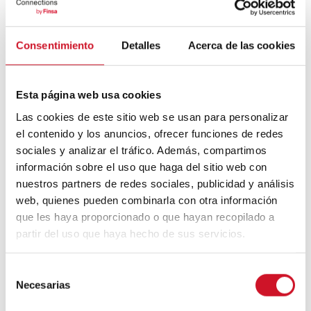
Bauhaus
Consentimiento
Detalles
Acerca de las cookies
Mouvement FIRE : 4 conseils pour
prendre la retraite avant d’avoir 50 ans
Esta página web usa cookies
Las cookies de este sitio web se usan para personalizar
Cinq exemples d’entreprises qui
utilisent le big data pour mieux vous
el contenido y los anuncios, ofrecer funciones de redes
connaître
sociales y analizar el tráfico. Además, compartimos
información sobre el uso que haga del sitio web con
Connexions avec
nuestros partners de redes sociales, publicidad y análisis
web, quienes pueden combinarla con otra información
CONNEXION AVEC… David
que les haya proporcionado o que hayan recopilado a
Camba, PDG de Birdmind
partir del uso que haya hecho de sus servicios.
S
CONNEXION AVEC… Mogu
Necesarias
e
l