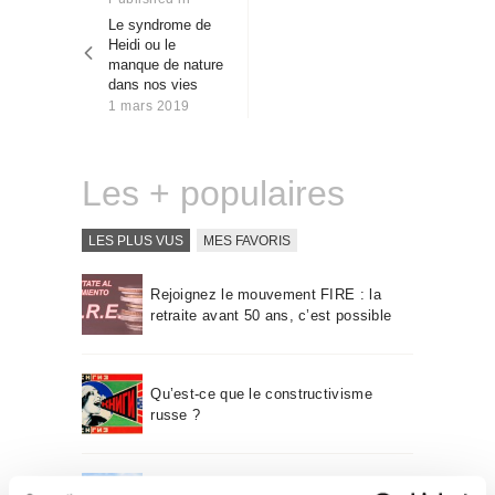
Qui sommes-nous
post:
Le syndrome de
l’article
Heidi ou le
Contact
manque de nature
dans nos vies
1 mars 2019
Les + populaires
LES PLUS VUS
MES FAVORIS
Rejoignez le mouvement FIRE : la
retraite avant 50 ans, c’est possible
Qu’est-ce que le constructivisme
russe ?
Un voyage à travers l’architecture