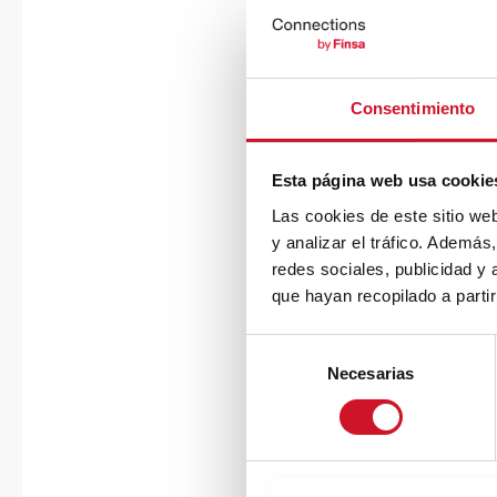
Consentimiento
Esta página web usa cookie
Las cookies de este sitio we
y analizar el tráfico. Ademá
redes sociales, publicidad y
que hayan recopilado a parti
S
Necesarias
e
l
e
c
c