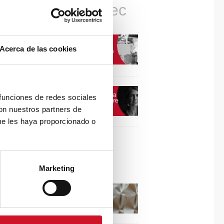
Connexions avec
CONNEXION AVEC…
Acerca de las cookies
David Camba, PDG de
Birdmind
CONNEXION AVEC…
 funciones de redes sociales
Mogu
con nuestros partners de
ue les haya proporcionado o
Collaborations
Marketing
Puisez l’inspiration dans
les reliefs