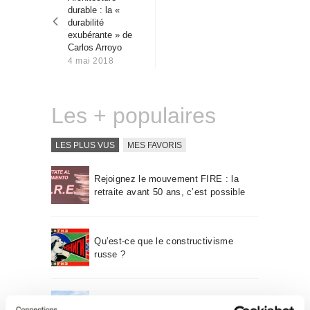
l’article
Qui sommes-nous
durable : la «
durabilité
Contact
exubérante » de
Carlos Arroyo
4 mai 2018
Les + populaires
LES PLUS VUS
MES FAVORIS
Rejoignez le mouvement FIRE : la
retraite avant 50 ans, c’est possible
Qu’est-ce que le constructivisme
russe ?
Un voyage à travers l’architecture