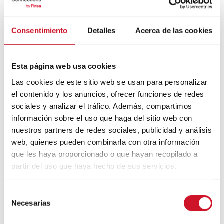
Bauhaus
Consentimiento
Detalles
Acerca de las cookies
Mouvement FIRE : 4 conseils pour
prendre la retraite avant d’avoir 50 ans
Esta página web usa cookies
Cinq exemples d’entreprises qui
Las cookies de este sitio web se usan para personalizar
utilisent le big data pour mieux vous
el contenido y los anuncios, ofrecer funciones de redes
connaître
sociales y analizar el tráfico. Además, compartimos
información sobre el uso que haga del sitio web con
Connexions avec
nuestros partners de redes sociales, publicidad y análisis
web, quienes pueden combinarla con otra información
CONNEXION AVEC… David
que les haya proporcionado o que hayan recopilado a
Camba, PDG de Birdmind
partir del uso que haya hecho de sus servicios.
S
CONNEXION AVEC… Mogu
Necesarias
e
l