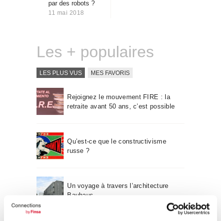
par des robots ?
Qui sommes-nous
11 mai 2018
Contact
Les + populaires
LES PLUS VUS
MES FAVORIS
Rejoignez le mouvement FIRE : la
retraite avant 50 ans, c’est possible
Qu’est-ce que le constructivisme
russe ?
Un voyage à travers l’architecture
Bauhaus