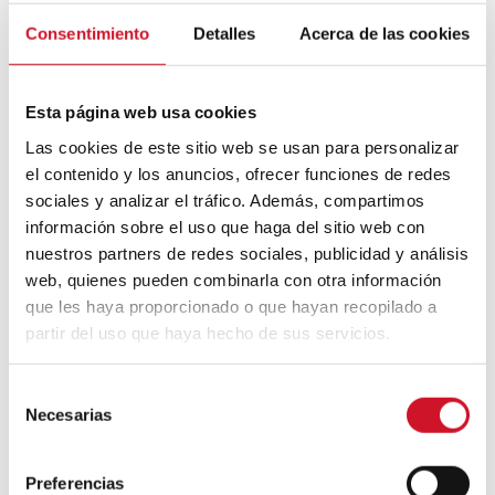
Mouvement FIRE : 4 conseils pour
Consentimiento
Detalles
Acerca de las cookies
prendre la retraite avant d’avoir 50 ans
Cinq exemples d’entreprises qui
Esta página web usa cookies
utilisent le big data pour mieux vous
Las cookies de este sitio web se usan para personalizar
connaître
el contenido y los anuncios, ofrecer funciones de redes
sociales y analizar el tráfico. Además, compartimos
Connexions avec
información sobre el uso que haga del sitio web con
nuestros partners de redes sociales, publicidad y análisis
CONNEXION AVEC… David
web, quienes pueden combinarla con otra información
Camba, PDG de Birdmind
que les haya proporcionado o que hayan recopilado a
partir del uso que haya hecho de sus servicios.
CONNEXION AVEC… Mogu
S
Necesarias
e
l
e
Collaborations
Preferencias