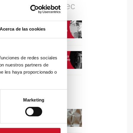
Connexions avec
CONNEXION AVEC…
Acerca de las cookies
David Camba, PDG de
Birdmind
CONNEXION AVEC…
 funciones de redes sociales
Mogu
con nuestros partners de
ue les haya proporcionado o
Collaborations
Marketing
Puisez l’inspiration dans
les reliefs