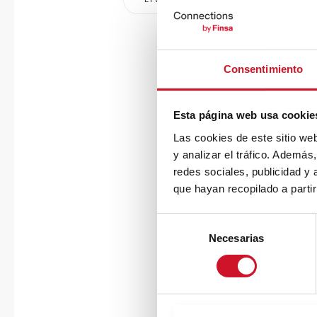
Consentimiento
Esta página web usa cookie
Las cookies de este sitio we
y analizar el tráfico. Ademá
redes sociales, publicidad y
que hayan recopilado a parti
S
Necesarias
e
l
e
c
c