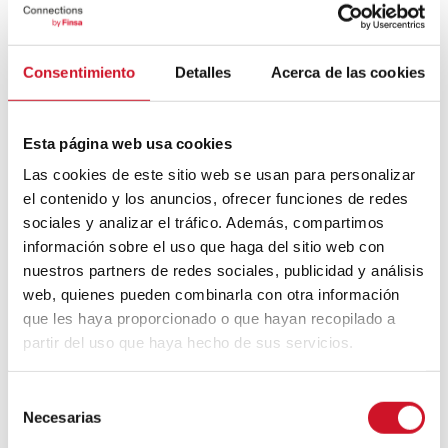
Un voyage à travers l’architecture
Bauhaus
Consentimiento
Detalles
Acerca de las cookies
Mouvement FIRE : 4 conseils pour
prendre la retraite avant d’avoir 50 ans
Esta página web usa cookies
Las cookies de este sitio web se usan para personalizar
Cinq exemples d’entreprises qui
el contenido y los anuncios, ofrecer funciones de redes
utilisent le big data pour mieux vous
connaître
sociales y analizar el tráfico. Además, compartimos
información sobre el uso que haga del sitio web con
Connexions avec
nuestros partners de redes sociales, publicidad y análisis
web, quienes pueden combinarla con otra información
que les haya proporcionado o que hayan recopilado a
CONNEXION AVEC… David
Camba, PDG de Birdmind
partir del uso que haya hecho de sus servicios.
S
Necesarias
CONNEXION AVEC… Mogu
e
l