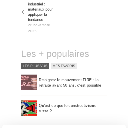
l’article
Qui sommes-nous
industriel :
matériaux pour
Contact
appliquer la
tendance
26 novembre
2025
Les + populaires
LES PLUS VUS
MES FAVORIS
Rejoignez le mouvement FIRE : la
retraite avant 50 ans, c’est possible
Qu’est-ce que le constructivisme
russe ?