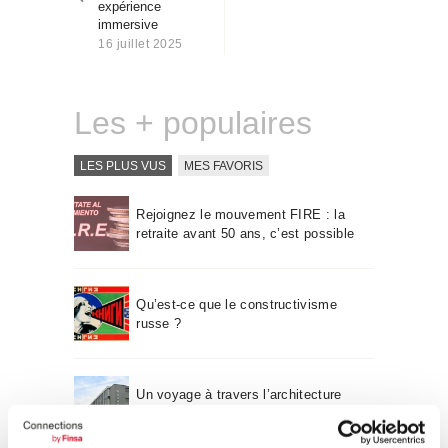
expérience
Qui sommes-nous
immersive
Contact
16 juillet 2025
Les + populaires
LES PLUS VUS
MES FAVORIS
Rejoignez le mouvement FIRE : la
retraite avant 50 ans, c’est possible
Qu’est-ce que le constructivisme
russe ?
Un voyage à travers l’architecture
Bauhaus