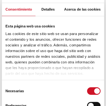
Mouvement FIRE : 4 conseils pour
Consentimiento
Detalles
Acerca de las cookies
prendre la retraite avant d’avoir 50 ans
Esta página web usa cookies
Cinq exemples d’entreprises qui
utilisent le big data pour mieux vous
Las cookies de este sitio web se usan para personalizar
connaître
el contenido y los anuncios, ofrecer funciones de redes
sociales y analizar el tráfico. Además, compartimos
Connexions avec
información sobre el uso que haga del sitio web con
nuestros partners de redes sociales, publicidad y análisis
CONNEXION AVEC… David
web, quienes pueden combinarla con otra información
Camba, PDG de Birdmind
que les haya proporcionado o que hayan recopilado a
partir del uso que haya hecho de sus servicios.
CONNEXION AVEC… Mogu
S
Necesarias
e
l
e
Preferencias