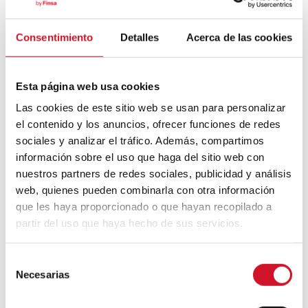
Consentimiento
Detalles
Acerca de las cookies
Mouvement FIRE : 4 conseils pour
prendre la retraite avant d’avoir 50 ans
Esta página web usa cookies
Cinq exemples d’entreprises qui
Las cookies de este sitio web se usan para personalizar
utilisent le big data pour mieux vous
el contenido y los anuncios, ofrecer funciones de redes
connaître
sociales y analizar el tráfico. Además, compartimos
información sobre el uso que haga del sitio web con
Connexions avec
nuestros partners de redes sociales, publicidad y análisis
web, quienes pueden combinarla con otra información
CONNEXION AVEC… David
que les haya proporcionado o que hayan recopilado a
Camba, PDG de Birdmind
partir del uso que haya hecho de sus servicios.
S
CONNEXION AVEC… Mogu
Necesarias
e
l