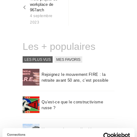
l’article
Qui sommes-nous
workplace de
967arch
Contact
4 septembre
2023
Les + populaires
LES PLUS VUS
MES FAVORIS
Rejoignez le mouvement FIRE : la
retraite avant 50 ans, c’est possible
Qu’est-ce que le constructivisme
russe ?
Un voyage à travers l’architecture
Bauhaus