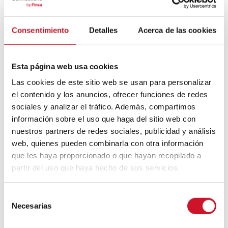
Bauhaus
Consentimiento
Detalles
Acerca de las cookies
Mouvement FIRE : 4 conseils pour
prendre la retraite avant d’avoir 50 ans
Esta página web usa cookies
Cinq exemples d’entreprises qui
Las cookies de este sitio web se usan para personalizar
utilisent le big data pour mieux vous
el contenido y los anuncios, ofrecer funciones de redes
connaître
sociales y analizar el tráfico. Además, compartimos
información sobre el uso que haga del sitio web con
Connexions avec
nuestros partners de redes sociales, publicidad y análisis
web, quienes pueden combinarla con otra información
CONNEXION AVEC… David
que les haya proporcionado o que hayan recopilado a
Camba, PDG de Birdmind
partir del uso que haya hecho de sus servicios.
S
CONNEXION AVEC… Mogu
Necesarias
e
l