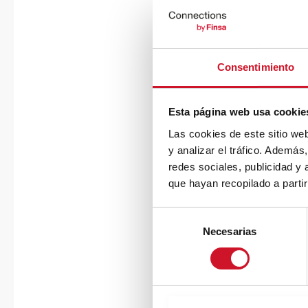
Consentimiento
Esta página web usa cookie
Las cookies de este sitio we
y analizar el tráfico. Ademá
redes sociales, publicidad y
que hayan recopilado a parti
S
Necesarias
e
l
e
c
c