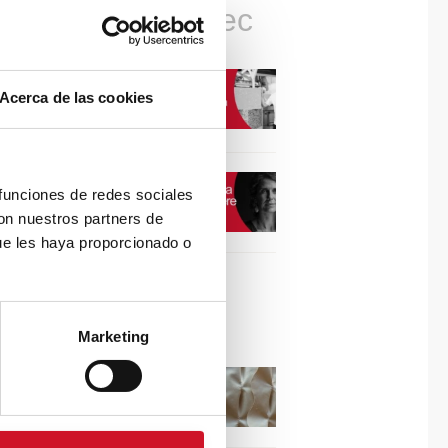
Connexions avec
CONNEXION AVEC…
Acerca de las cookies
David Camba, PDG de
Birdmind
CONNEXION AVEC…
 funciones de redes sociales
Mogu
con nuestros partners de
ue les haya proporcionado o
Collaborations
Marketing
Puisez l’inspiration dans
les reliefs