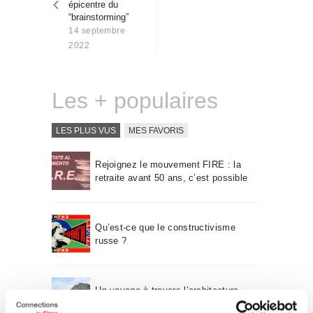
épicentre du
Qui sommes-nous
“brainstorming”
Contact
14 septembre
2022
Les + populaires
LES PLUS VUS
MES FAVORIS
Rejoignez le mouvement FIRE : la
retraite avant 50 ans, c’est possible
Qu’est-ce que le constructivisme
russe ?
Un voyage à travers l’architecture
Bauhaus