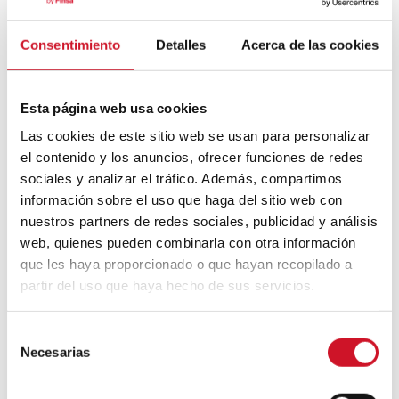
Consentimiento
Detalles
Acerca de las cookies
Mouvement FIRE : 4 conseils pour
prendre la retraite avant d’avoir 50 ans
Esta página web usa cookies
Cinq exemples d’entreprises qui
Las cookies de este sitio web se usan para personalizar
utilisent le big data pour mieux vous
el contenido y los anuncios, ofrecer funciones de redes
connaître
sociales y analizar el tráfico. Además, compartimos
información sobre el uso que haga del sitio web con
Connexions avec
nuestros partners de redes sociales, publicidad y análisis
web, quienes pueden combinarla con otra información
CONNEXION AVEC… David
que les haya proporcionado o que hayan recopilado a
Camba, PDG de Birdmind
partir del uso que haya hecho de sus servicios.
S
CONNEXION AVEC… Mogu
Necesarias
e
l
e