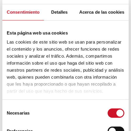
Mouvement FIRE : 4 conseils pour
Consentimiento
Detalles
Acerca de las cookies
prendre la retraite avant d’avoir 50 ans
Esta página web usa cookies
Cinq exemples d’entreprises qui
utilisent le big data pour mieux vous
Las cookies de este sitio web se usan para personalizar
connaître
el contenido y los anuncios, ofrecer funciones de redes
sociales y analizar el tráfico. Además, compartimos
Connexions avec
información sobre el uso que haga del sitio web con
nuestros partners de redes sociales, publicidad y análisis
CONNEXION AVEC… David
web, quienes pueden combinarla con otra información
Camba, PDG de Birdmind
que les haya proporcionado o que hayan recopilado a
partir del uso que haya hecho de sus servicios.
CONNEXION AVEC… Mogu
S
Necesarias
e
l
e
Preferencias