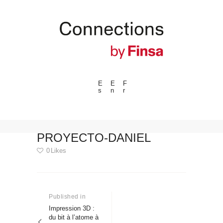
E
E
F
s
n
r
---ENLACES---
Tendances
Événements
PROYECTO-DANIEL
Espaces
0
Likes
Matériels
Navigation
Technologie
de
Connexion avec
Published in
Previous
post:
Impression 3D :
l’article
Collaborations
du bit à l’atome à