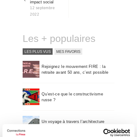
impact social
Qui sommes-nous
12 septembre
Contact
2022
Les + populaires
LES PLUS VUS
MES FAVORIS
Rejoignez le mouvement FIRE : la
retraite avant 50 ans, c’est possible
Qu’est-ce que le constructivisme
russe ?
Un voyage à travers l’architecture
Bauhaus