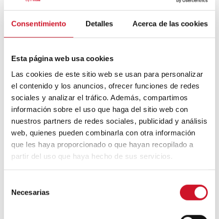
Consentimiento
Detalles
Acerca de las cookies
Mouvement FIRE : 4 conseils pour
prendre la retraite avant d’avoir 50 ans
Esta página web usa cookies
Cinq exemples d’entreprises qui
Las cookies de este sitio web se usan para personalizar
utilisent le big data pour mieux vous
connaître
el contenido y los anuncios, ofrecer funciones de redes
sociales y analizar el tráfico. Además, compartimos
Connexions avec
información sobre el uso que haga del sitio web con
nuestros partners de redes sociales, publicidad y análisis
web, quienes pueden combinarla con otra información
CONNEXION AVEC… David
que les haya proporcionado o que hayan recopilado a
Camba, PDG de Birdmind
partir del uso que haya hecho de sus servicios.
CONNEXION AVEC… Mogu
S
Necesarias
e
l
e