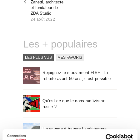
Zanetti, architecte
Qui sommes-nous
et fondateur de
Contact
ZDA Studio
24 août 2022
Les + populaires
LES PLUS VUS
MES FAVORIS
Rejoignez le mouvement FIRE : la
retraite avant 50 ans, c’est possible
Qu’est-ce que le constructivisme
russe ?
Un voyage à travers l’architecture
Bauhaus