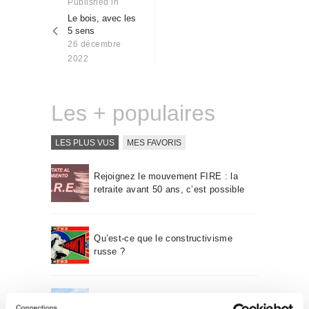
de
Published in
Previous
Qui sommes-nous
post:
Le bois, avec les
l’article
Contact
5 sens
26 décembre
2022
Les + populaires
LES PLUS VUS
MES FAVORIS
Rejoignez le mouvement FIRE : la
retraite avant 50 ans, c’est possible
Qu’est-ce que le constructivisme
russe ?
Un voyage à travers l’architecture