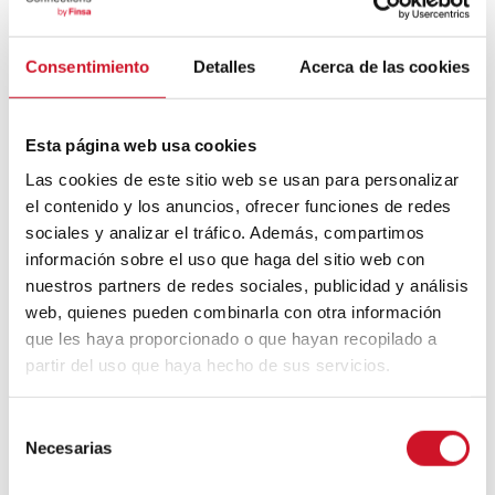
Bauhaus
Consentimiento
Detalles
Acerca de las cookies
Mouvement FIRE : 4 conseils pour
prendre la retraite avant d’avoir 50 ans
Esta página web usa cookies
Cinq exemples d’entreprises qui
Las cookies de este sitio web se usan para personalizar
utilisent le big data pour mieux vous
el contenido y los anuncios, ofrecer funciones de redes
connaître
sociales y analizar el tráfico. Además, compartimos
información sobre el uso que haga del sitio web con
Connexions avec
nuestros partners de redes sociales, publicidad y análisis
web, quienes pueden combinarla con otra información
CONNEXION AVEC… David
que les haya proporcionado o que hayan recopilado a
Camba, PDG de Birdmind
partir del uso que haya hecho de sus servicios.
S
CONNEXION AVEC… Mogu
Necesarias
e
l