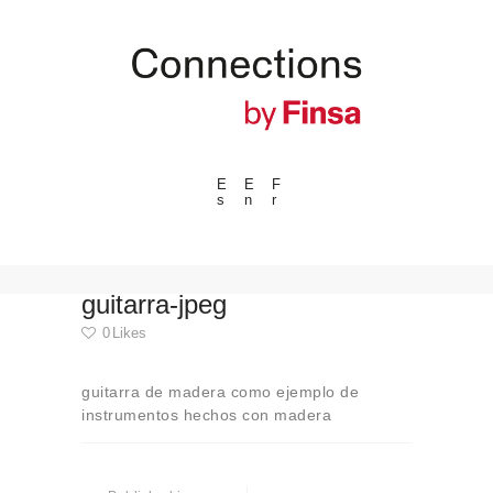
E
E
F
s
n
r
---ENLACES---
Tendances
Événements
guitarra-jpeg
Espaces
0
Likes
Matériels
guitarra de madera como ejemplo de
Technologie
instrumentos hechos con madera
Connexion avec
Navigation
Collaborations