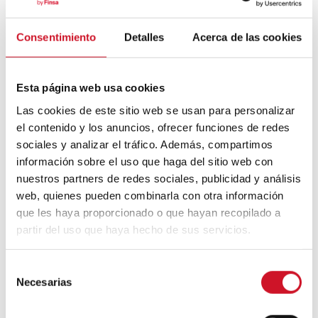
Consentimiento
Detalles
Acerca de las cookies
Mouvement FIRE : 4 conseils pour
prendre la retraite avant d’avoir 50 ans
Esta página web usa cookies
Cinq exemples d’entreprises qui
Las cookies de este sitio web se usan para personalizar
utilisent le big data pour mieux vous
el contenido y los anuncios, ofrecer funciones de redes
connaître
sociales y analizar el tráfico. Además, compartimos
información sobre el uso que haga del sitio web con
Connexions avec
nuestros partners de redes sociales, publicidad y análisis
web, quienes pueden combinarla con otra información
CONNEXION AVEC… David
que les haya proporcionado o que hayan recopilado a
Camba, PDG de Birdmind
partir del uso que haya hecho de sus servicios.
S
CONNEXION AVEC… Mogu
Necesarias
e
l