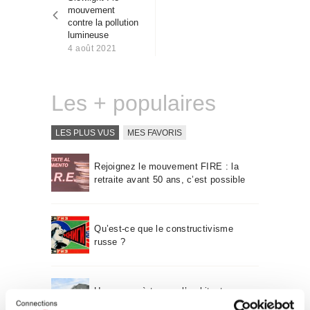
l’article
Qui sommes-nous
mouvement
contre la pollution
Contact
lumineuse
4 août 2021
Les + populaires
LES PLUS VUS
MES FAVORIS
Rejoignez le mouvement FIRE : la
retraite avant 50 ans, c’est possible
Qu’est-ce que le constructivisme
russe ?
Un voyage à travers l’architecture
Bauhaus