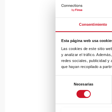
Consentimiento
Esta página web usa cookie
Las cookies de este sitio we
y analizar el tráfico. Ademá
redes sociales, publicidad y
que hayan recopilado a parti
S
Necesarias
e
l
e
c
c