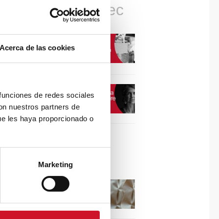
Connexions avec
CONNEXION AVEC…
Acerca de las cookies
David Camba, PDG de
Birdmind
CONNEXION AVEC…
 funciones de redes sociales
Mogu
con nuestros partners de
ue les haya proporcionado o
Collaborations
Marketing
Puisez l’inspiration dans
les reliefs