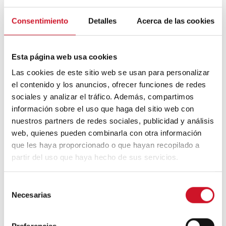
Mouvement FIRE : 4 conseils pour
Consentimiento
Detalles
Acerca de las cookies
prendre la retraite avant d’avoir 50 ans
Esta página web usa cookies
Cinq exemples d’entreprises qui
utilisent le big data pour mieux vous
Las cookies de este sitio web se usan para personalizar
connaître
el contenido y los anuncios, ofrecer funciones de redes
sociales y analizar el tráfico. Además, compartimos
Connexions avec
información sobre el uso que haga del sitio web con
nuestros partners de redes sociales, publicidad y análisis
CONNEXION AVEC… David
web, quienes pueden combinarla con otra información
Camba, PDG de Birdmind
que les haya proporcionado o que hayan recopilado a
partir del uso que haya hecho de sus servicios.
CONNEXION AVEC… Mogu
S
Necesarias
e
l
e
Preferencias