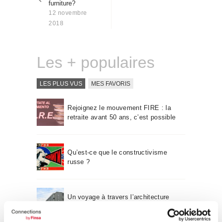
furniture?
Qui sommes-nous
12 novembre
Contact
2018
Les + populaires
LES PLUS VUS
MES FAVORIS
Rejoignez le mouvement FIRE : la
retraite avant 50 ans, c’est possible
Qu’est-ce que le constructivisme
russe ?
Un voyage à travers l’architecture
Bauhaus