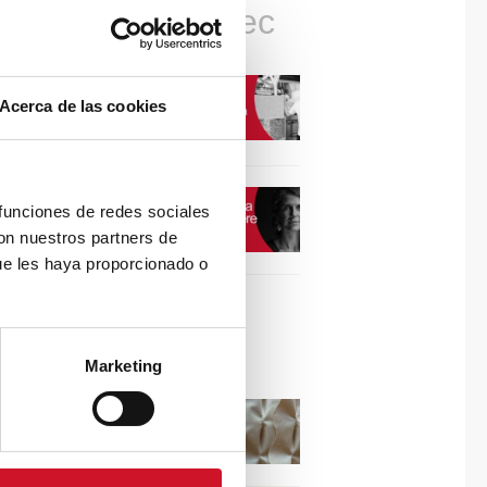
Connexions avec
CONNEXION AVEC…
Acerca de las cookies
David Camba, PDG de
Birdmind
CONNEXION AVEC…
 funciones de redes sociales
Mogu
con nuestros partners de
ue les haya proporcionado o
Collaborations
Marketing
Puisez l’inspiration dans
les reliefs