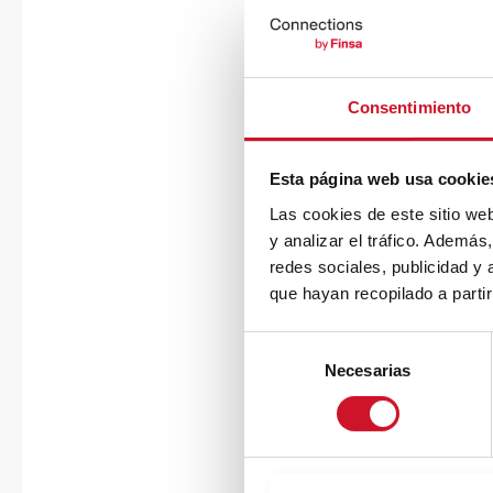
Consentimiento
Esta página web usa cookie
Las cookies de este sitio we
y analizar el tráfico. Ademá
redes sociales, publicidad y
que hayan recopilado a parti
S
Necesarias
e
l
e
c
c