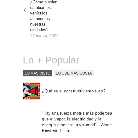
¿Cómo pueden
Sobre Connections
cambiar los
by Finsa
vehículos
autónomos
Contacto
nuestras
ciudades?
17 marzo, 2025
Lo + Popular
LO MÁS VISTO
LO QUE MÁS GUSTA
¿Qué es el constructivismo ruso?
“Hay una fuerza motriz más poderosa
que el vapor, la electricidad y la
energía atómica: la voluntad” – Albert
Einstein, físico