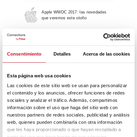
Apple WWDC 2017: las novedades
que veremos este otoño
Un viaje por la arquitectura Bauhaus
Consentimiento
Detalles
Acerca de las cookies
Diseño de muebles sostenible:
reciclable y reciclado
Esta página web usa cookies
Las cookies de este sitio web se usan para personalizar
Conexión con
el contenido y los anuncios, ofrecer funciones de redes
sociales y analizar el tráfico. Además, compartimos
CONEXIÓN CON… David
información sobre el uso que haga del sitio web con
Camba, CEO de Birdmind
nuestros partners de redes sociales, publicidad y análisis
web, quienes pueden combinarla con otra información
que les haya proporcionado o que hayan recopilado a
CONEXIÓN CON… Mogu
partir del uso que haya hecho de sus servicios.