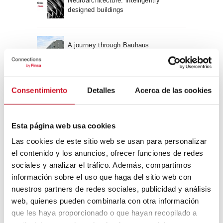
Neuroarchitecture: intelligently
designed buildings
A journey through Bauhaus
architecture
Connection with
Consentimiento
Detalles
Acerca de las cookies
CONNECTION WITH… David
Camba, CEO of Birdmind
Esta página web usa cookies
Las cookies de este sitio web se usan para personalizar
el contenido y los anuncios, ofrecer funciones de redes
CONNECTION WITH… Mogu
sociales y analizar el tráfico. Además, compartimos
información sobre el uso que haga del sitio web con
nuestros partners de redes sociales, publicidad y análisis
web, quienes pueden combinarla con otra información
CONNECTION WITH…
que les haya proporcionado o que hayan recopilado a
ESPACE AYGO