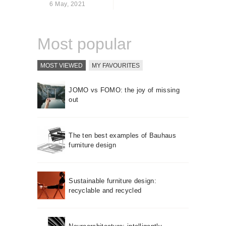
6 May, 2021
About us
Contact
Most popular
MOST VIEWED
MY FAVOURITES
JOMO vs FOMO: the joy of missing
out
The ten best examples of Bauhaus
furniture design
Sustainable furniture design:
recyclable and recycled