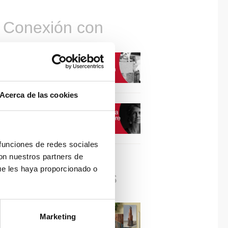
Conexión con
CONEXIÓN CON… David
Camba, CEO de Birdmind
Acerca de las cookies
CONEXIÓN CON… Mogu
 funciones de redes sociales
con nuestros partners de
ue les haya proporcionado o
Colaboraciones
#ViernesDeInspiración |
Marketing
Artistas en madera | José