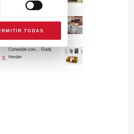
María Guijarro
#ViernesDeInspiración |
Artistas en madera |
ERMITIR TODAS
Eguzkiñe Egaña
Conexión con… Gudy
Herder